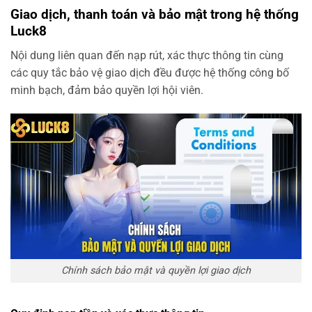
Giao dịch, thanh toán và bảo mật trong hệ thống
Luck8
Nội dung liên quan đến nạp rút, xác thực thông tin cùng
các quy tắc bảo vệ giao dịch đều được hệ thống công bố
minh bạch, đảm bảo quyền lợi hội viên.
Chính sách bảo mật và quyền lợi giao dịch