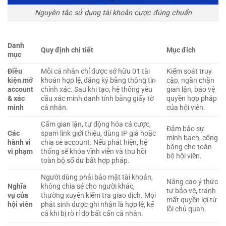
Nguyên tắc sử dụng tài khoản cược đúng chuẩn
Danh
Quy định chi tiết
Mục đích
mục
Điều
Mỗi cá nhân chỉ được sở hữu 01 tài
Kiểm soát truy
kiện mở
khoản hợp lệ, đăng ký bằng thông tin
cập, ngăn chặn
account
chính xác. Sau khi tạo, hệ thống yêu
gian lận, bảo vệ
& xác
cầu xác minh danh tính bằng giấy tờ
quyền hợp pháp
minh
cá nhân.
của hội viên.
Cấm gian lận, tự động hóa cá cược,
Đảm bảo sự
Các
spam link giới thiệu, dùng IP giả hoặc
minh bạch, công
hành vi
chia sẻ account. Nếu phát hiện, hệ
bằng cho toàn
vi phạm
thống sẽ khóa vĩnh viễn và thu hồi
bộ hội viên.
toàn bộ số dư bất hợp pháp.
Người dùng phải bảo mật tài khoản,
Nâng cao ý thức
Nghĩa
không chia sẻ cho người khác,
tự bảo vệ, tránh
vụ của
thường xuyên kiểm tra giao dịch. Mọi
mất quyền lợi từ
hội viên
phát sinh được ghi nhận là hợp lệ, kể
lỗi chủ quan.
cả khi bị rò rỉ do bất cẩn cá nhân.