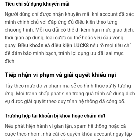
Tiêu chí sử dụng khuyến mãi
Người dùng chỉ được nhận khuyến mãi khi account đã xác
minh chính chủ với đáp ứng đủ điều kiện theo từng
chương trình. Mỗi ưu đãi có thể đi kèm hạn mức giao dịch,
thời gian áp dụng, loại cược cụ thể hoặc yêu cầu vòng
quay.
Điều khoản và điều kiện LUCK8
nêu rõ mọi tiêu chí
để đảm bảo minh bạch, tránh lợi dụng ưu đãi sai mục
đích.
Tiếp nhận vi phạm và giải quyết khiếu nại
Tùy theo mức độ vi phạm mà sẽ có hình thức xử lý tương
ứng. Mọi tranh chấp phát sinh trong quá trình sử dụng dịch
vụ được giải quyết theo quy trình hệ thống đã công bố.
Trường hợp tài khoản bị khóa hoặc chấm dứt
Nếu phát hiện hành vi gian lận, spam hệ thống hoặc cá
cược theo nhóm, nhà cái có quyền khóa account ngay lập