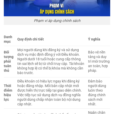
Phạm vi áp dụng chính sách
Danh
Quy định chi tiết
Ý nghĩa
mục
Mọi người dùng khi đăng ký và sử dụng
Đối
Bảo vệ nền
dịch vụ mặc định đồng ý với Điều khoản.
tượng
tảng và duy
Người dưới 18 tuổi hoặc cung cấp thông
phải
trì môi trường
tin sai lệch sẽ bị từ chối truy cập. Tài khoản
tuân
an toàn, hợp
không hợp lệ có thể bị khóa mà không cần
thủ
pháp.
báo trước.
Điều khoản có hiệu lực ngay khi đăng ký
Đảm bảo
Thời
hoặc đăng nhập. Mỗi bản cập nhật mới
người dùng
điểm
được hiển thị trực tiếp tại giao diện chính.
luôn theo
hiệu
Việc tiếp tục sử dụng dịch vụ đồng nghĩa
đúng chính
lực
người dùng chấp nhận toàn bộ nội dung
sách mới
cập nhật.
nhất.
Ngăn chặn