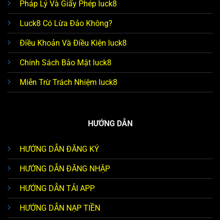
Pháp Lý Và Giấy Phép luck8
Luck8 Có Lừa Đảo Không?
Điều Khoản Và Điều Kiện luck8
Chính Sách Bảo Mật luck8
Miễn Trừ Trách Nhiệm luck8
HƯỚNG DẪN
HƯỚNG DẪN ĐĂNG KÝ
HƯỚNG DẪN ĐĂNG NHẬP
HƯỚNG DẪN TẢI APP
HƯỚNG DẪN NẠP TIỀN