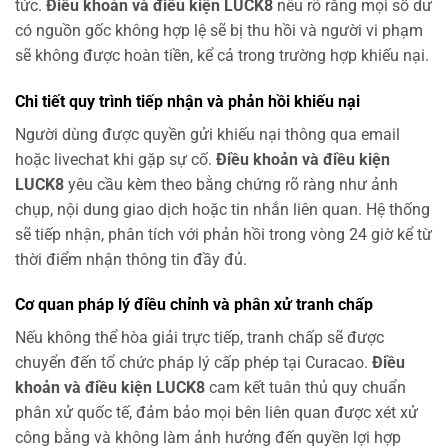
tức.
Điều khoản và điều kiện LUCK8
nêu rõ rằng mọi số dư
có nguồn gốc không hợp lệ sẽ bị thu hồi và người vi phạm
sẽ không được hoàn tiền, kể cả trong trường hợp khiếu nại.
Chi tiết quy trình tiếp nhận và phản hồi khiếu nại
Người dùng được quyền gửi khiếu nại thông qua email
hoặc livechat khi gặp sự cố.
Điều khoản và điều kiện
LUCK8
yêu cầu kèm theo bằng chứng rõ ràng như ảnh
chụp, nội dung giao dịch hoặc tin nhắn liên quan. Hệ thống
sẽ tiếp nhận, phân tích với phản hồi trong vòng 24 giờ kể từ
thời điểm nhận thông tin đầy đủ.
Cơ quan pháp lý điều chỉnh và phân xử tranh chấp
Nếu không thể hòa giải trực tiếp, tranh chấp sẽ được
chuyển đến tổ chức pháp lý cấp phép tại Curacao.
Điều
khoản và điều kiện LUCK8
cam kết tuân thủ quy chuẩn
phân xử quốc tế, đảm bảo mọi bên liên quan được xét xử
công bằng và không làm ảnh hưởng đến quyền lợi hợp