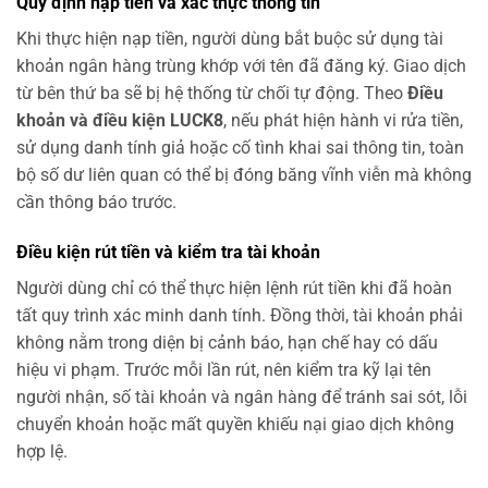
Quy định nạp tiền và xác thực thông tin
Khi thực hiện nạp tiền, người dùng bắt buộc sử dụng tài
khoản ngân hàng trùng khớp với tên đã đăng ký. Giao dịch
từ bên thứ ba sẽ bị hệ thống từ chối tự động. Theo
Điều
khoản và điều kiện LUCK8
, nếu phát hiện hành vi rửa tiền,
sử dụng danh tính giả hoặc cố tình khai sai thông tin, toàn
bộ số dư liên quan có thể bị đóng băng vĩnh viễn mà không
cần thông báo trước.
Điều kiện rút tiền và kiểm tra tài khoản
Người dùng chỉ có thể thực hiện lệnh rút tiền khi đã hoàn
tất quy trình xác minh danh tính. Đồng thời, tài khoản phải
không nằm trong diện bị cảnh báo, hạn chế hay có dấu
hiệu vi phạm. Trước mỗi lần rút, nên kiểm tra kỹ lại tên
người nhận, số tài khoản và ngân hàng để tránh sai sót, lỗi
chuyển khoản hoặc mất quyền khiếu nại giao dịch không
hợp lệ.