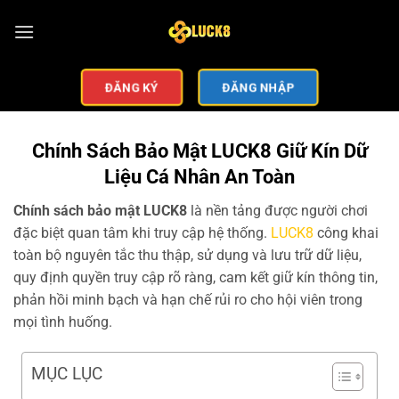
ĐĂNG KÝ
ĐĂNG NHẬP
Chính Sách Bảo Mật LUCK8 Giữ Kín Dữ
Liệu Cá Nhân An Toàn
Chính sách bảo mật LUCK8
là nền tảng được người chơi
đặc biệt quan tâm khi truy cập hệ thống.
LUCK8
công khai
toàn bộ nguyên tắc thu thập, sử dụng và lưu trữ dữ liệu,
quy định quyền truy cập rõ ràng, cam kết giữ kín thông tin,
phản hồi minh bạch và hạn chế rủi ro cho hội viên trong
mọi tình huống.
MỤC LỤC