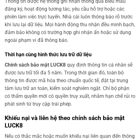
Thông tin được hệ thống ghi nhận thông qua biểu mẫu
đăng ký, hoạt động tương tác, yêu cầu hỗ trợ hoặc các
phiên làm việc trực tuyến. Nhà cái luôn thông báo rõ trước
khi lưu lại dữ liệu. Mọi hành động thu nhận đều minh bạch,
đảm bảo không có trường hợp ghi nhận ẩn hoặc sử dụng
ngoài phạm vi đã thông báo.
Thời hạn cùng hình thức lưu trữ dữ liệu
Chính sách bảo mật LUCK8
quy định thông tin cá nhân sẽ
được lưu trữ tối đa 5 năm. Trong thời gian đó, toàn bộ
thông tin được mã hóa theo chuẩn quốc tế, đặt tại trung
tâm lưu trữ an toàn, kiểm soát nghiêm ngặt. Chỉ bộ phận
có thẩm quyền mới có quyền truy xuất, nhằm hạn chế rủi ro
phát sinh từ truy cập trái phép.
Khiếu nại và liên hệ theo chính sách bảo mật
LUCK8
Nếu có thắc mắc hoặc muốn khiếu nại liên quan đến thông