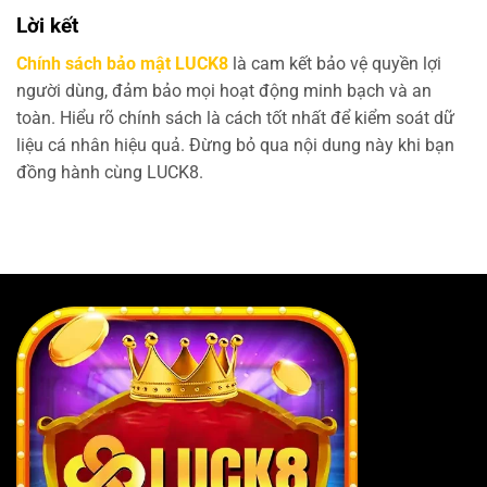
Lời kết
Chính sách bảo mật LUCK8
là cam kết bảo vệ quyền lợi
người dùng, đảm bảo mọi hoạt động minh bạch và an
toàn. Hiểu rõ chính sách là cách tốt nhất để kiểm soát dữ
liệu cá nhân hiệu quả. Đừng bỏ qua nội dung này khi bạn
đồng hành cùng LUCK8.